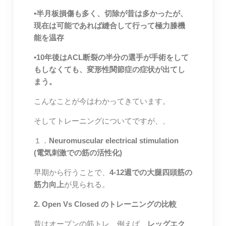
•半月板損傷も多く、切除が昔は多かったが、
現在は可能であれば縫合して行って極力膝機
能を温存
•10年後はACL断裂の半分の選手が手術をして
もしなくても、変形性関節症の症状が出てし
まう。
こんなことが今はわかってきています。
そしてトレーニングについてですが、、
１．
Neuromuscular electrical stimulation
(電気刺激での筋の活性化)
早期から行うことで、
4-12週での大腿四頭筋の
筋力向上
が見られる。
2. Open Vs Closed のトレーニングの比較
昔はオープンの筋トレ、例えば、
レッグエク