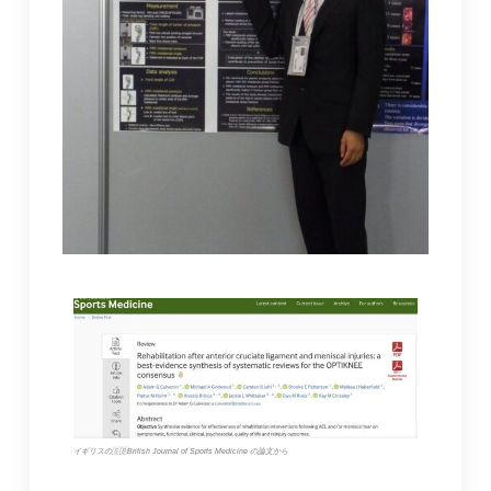
イギリスの🇬🇧British Journal of Sports Medicine の論文から