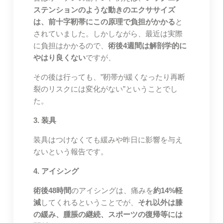
ステンションのような動きのエクササイズ
は、前十字靭帯にこの原理で負担がかかる
と
されていました。しかしながら、最近は実際
に負担はかかるので、
術後4週間は解剖学的に
やはり良くない
ですが、
その後は行っても、”靭帯が緩くなったり再断
裂のリスクには変化がない”ということでし
た。
3. 装具
装具はつけなくても緩みや昨日に影響を与え
ないという報告です。
4. アイシング
術後48時間
のアイシングは、痛みを
約14%軽
減
してくれるということでが、
それ以外は膝
の緩み、腫脹の継続、スポーツの復帰等には