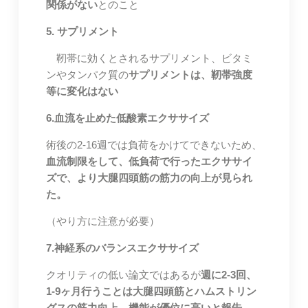
関係がない
とのこと
5. サプリメント
靭帯に効くとされるサプリメント、ビタミ
ンやタンパク質の
サプリメントは、靭帯強度
等に変化はない
6.血流を止めた低酸素エクササイズ
術後の2-16週では負荷をかけてできないため、
血流制限をして、低負荷で行ったエクササイ
ズで、より大腿四頭筋の筋力の向上が見られ
た。
（やり方に注意が必要）
7.神経系のバランスエクササイズ
クオリティの低い論文ではあるが
週に2-3回、
1-9ヶ月行うことは大腿四頭筋とハムストリン
グスの筋力向上、機能が優位に高いと報告