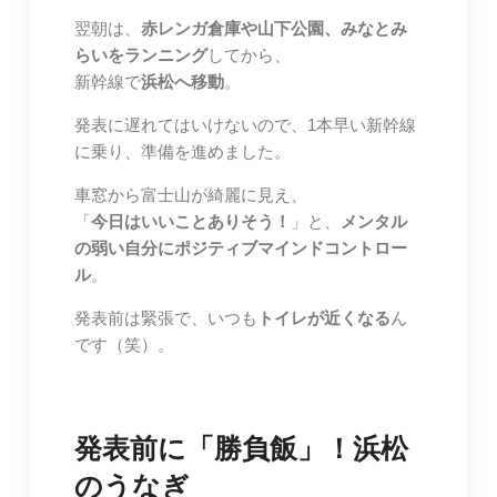
翌朝は、
赤レンガ倉庫や山下公園、みなとみ
らいをランニング
してから、
新幹線で
浜松へ移動
。
発表に遅れてはいけないので、1本早い新幹線
に乗り、準備を進めました。
車窓から富士山が綺麗に見え、
「
今日はいいことありそう！
」と、
メンタル
の弱い自分にポジティブマインドコントロー
ル
。
発表前は緊張で、いつも
トイレが近くなる
ん
です（笑）。
発表前に「勝負飯」！浜松
のうなぎ