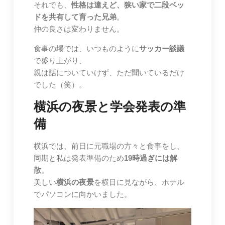
それでも、
性格は違えど、狭い家で二段ベッ
ドを共有して育った兄弟
。
仲の良さは変わりません。
食事の場では、いつものように
サッカー談議
で盛り上がり、
親は話についていけず、ただ聞いているだけ
でした（笑）。
横浜の夜景と学会発表の準
備
横浜では、前日に元職場の方々と食事をし、
同期と私は発表準備のため
19時過ぎには解
散
。
美しい
横浜の夜景
を横目に見ながら、ホテル
でパソコンに向かいました。