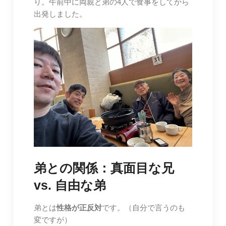
り。午前中に両親と弟の4人で食事をしてから
出発しました。
弟との関係：真面目な兄
vs. 自由な弟
弟とは
性格が正反対
です。（自分で言うのも
変ですが）