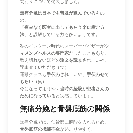
関わりについて発表しました。
無痛分娩は日本でも普及が進んでいる
もの
の、
「
痛みなく医者に出してもらう楽に産む方
法
」と誤解している方も多いようです。
私のインターン時代のスーパーバイザーが
ウ
ィメンズヘルスの専門家
だったこともあり、
数え切れないほどの
論文を読まされ
、いや、
読ませていただき
（笑）、
運動クラスも
手伝わされ
、いや、
手伝わせて
もらい
（笑）、
今になってようやく
当時の経験が患者さんの
ためになっている
と実感しています。
無痛分娩と骨盤底筋の関係
無痛分娩では、仙骨部に麻酔を入れるため、
骨盤底筋の機能不全
が起こりやすく、