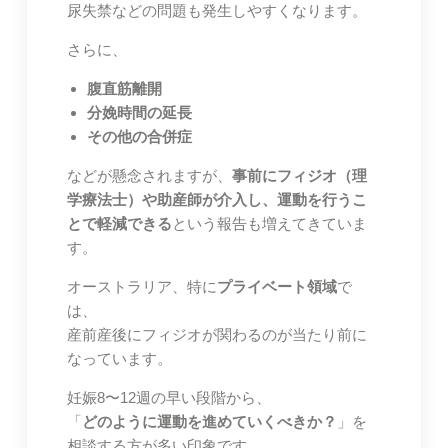
尿失禁などの問題も発生しやすくなります。
さらに、
腹直筋離開
分娩時間の延長
その他の合併症
などが懸念されますが、
事前にフィジオ（理
学療法士）や助産師が介入し、運動を行うこ
とで軽減できる
という報告も増えてきていま
す。
オーストラリア、特に
プライベート領域
で
は、
産前産後にフィジオが関わるのが当たり前に
なっています。
妊娠8〜12週の早い段階から、
「
どのように運動を進めていくべきか？
」を
相談する方が多い印象です。