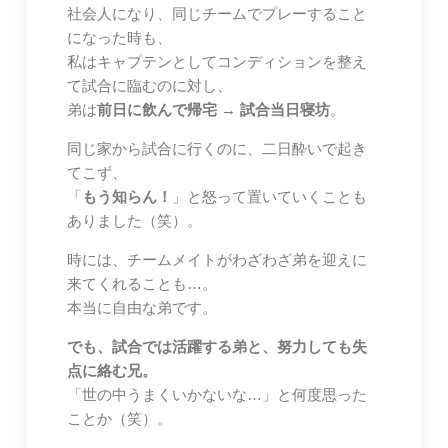
社会人になり、同じチームでプレーすること
になった時も、
私はキャプテンとしてコンディションを整え
て試合に臨むのに対し、
弟は
前日に飲んで帰宅 → 試合当日寝坊
。
同じ家から試合に行くのに、二日酔いで起き
てこず、
「
もう知らん！
」と怒って置いていくことも
ありました（笑）。
時には、チームメイトがわざわざ弟を迎えに
来てくれることも…。
本当に自由な弟です。
でも、試合では活躍する弟と、努力しても失
点に絡む兄。
「世の中うまくいかないな…」と何度思った
ことか（笑）。