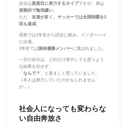
自分は
真面目に努力するタイプ
ですが、弟は
楽観的で勉強嫌い
。
ただ、
友達が多く、サッカーでは全国制覇を2
回も達成
。
高校では1年生から試合に絡み、インターハイ
に出場。
2年生では
国体優勝メンバー
に選ばれました。
一方の自分は、どれだけ努力しても思うよう
な結果を出せず、
「
なんで？
」と羨ましく思っていました。
（本人は努力していたのかもしれません
が…）
社会人になっても変わらな
い自由奔放さ